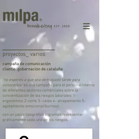
proyectos_ varios
campaña de comunicación
cliente: gobernación de cataluña
"no esperes a que sea demasiado tarde para
conocerlos"
es una campaña para el personal interno
de diferentes sectores comerciales sobre la
concientización de los riesgos laborales: 1-
ergonómico 2-corte
3- caída 4- atrapamiento 5-
agotamiento emocional/burnout.
con un juego tipográfico logramos representar
gráficamente cada uno de los riesgos.