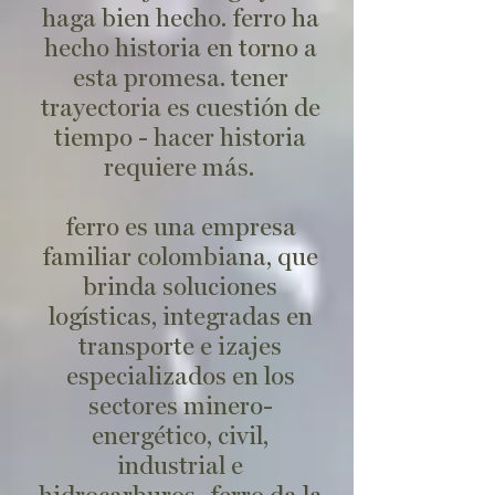
haga bien hecho. ferro ha
hecho historia en torno a
esta promesa. tener
trayectoria es cuestión de
tiempo - hacer historia
requiere más.
ferro es una empresa
familiar colombiana, que
brinda soluciones
logísticas, integradas en
transporte e izajes
especializados en los
sectores minero-
energético, civil,
industrial e