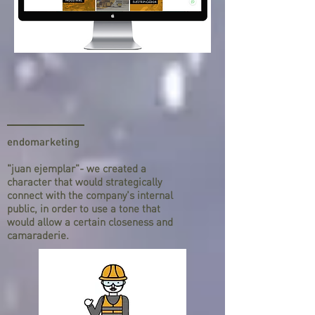
endomarketing​
"juan ejemplar"- we created a
character that would strategically
connect with the company's internal
public, in order to use a tone that
would allow a certain closeness and
camaraderie.